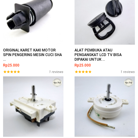
ORIGINAL KARET KAKI MOTOR
ALAT PEMBUKA ATAU
SPIN PENGERING MESIN CUCI SHA
PENGANGKAT LCD TV BISA
...
DIPAKAI UNTUK ...
Rp25.000
Rp25.000
1 reviews
1 reviews
start
start
start
start
start
start
start
start
start
start