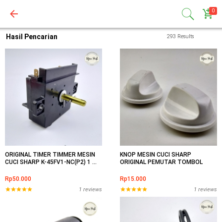
search
add_shopping_cart
0
Hasil Pencarian
Go
293 Results
ORIGINAL TIMER TIMMER MESIN
KNOP MESIN CUCI SHARP
CUCI SHARP K-45FV1-NC(P2) 1 ...
ORIGINAL PEMUTAR TOMBOL
Rp50.000
Rp15.000
1 reviews
1 reviews
start
start
start
start
start
start
start
start
start
start